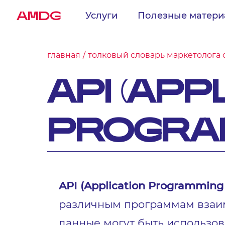
AMDG
Услуги
Полезные матер
главная
толковый словарь маркетолога 
API (APP
PROGRAM
API (Application Programming 
различным программам взаимо
данные могут быть использов