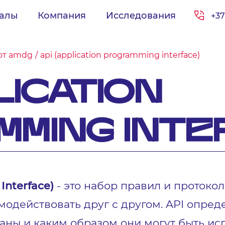
иалы
Компания
Исследования
+37
от amdg
api (application programming interface)
LICATION
MING INTE
Interface)
- это набор правил и протоко
действовать друг с другом. API опреде
аны и каким образом они могут быть и