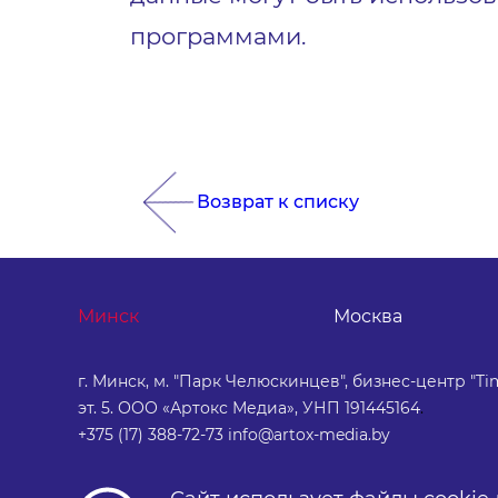
программами.
Возврат к списку
Минск
Москва
г. Минск, м. "Парк Челюскинцев", бизнес-центр "Tim
эт. 5. ООО «Артокс Медиа», УНП 191445164
.
+375 (17) 388-72-73
info@artox-media.by
Персональные настройки cookie-
Обработка персональных