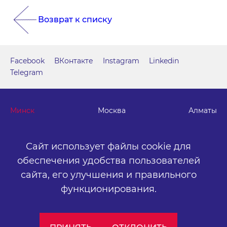
Возврат к списку
Facebook
ВКонтакте
Instagram
Linkedin
Telegram
Минск
Москва
Алматы
г. Минск, м. "Парк Челюскинцев", бизнес-центр "Time"
Сайт использует файлы cookie для
ул. Толбухина, 2, эт. 5. ООО «Артокс Медиа», УНП
обеспечения удобства пользователей
191445164
.
сайта,
его улучшения и правильного
+375 (17) 388-72-73
info@artox-media.by
функционирования.
Персональные настройки cookie-файлов