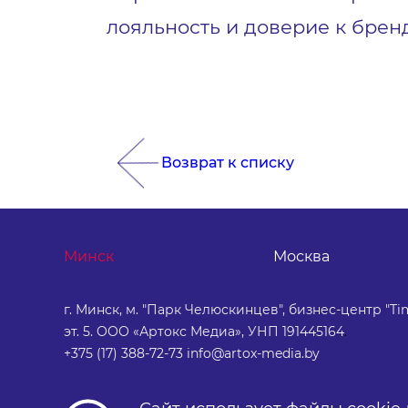
лояльность и доверие к бренд
Возврат к списку
Минск
Москва
г. Минск, м. "Парк Челюскинцев", бизнес-центр "Tim
эт. 5. ООО «Артокс Медиа», УНП 191445164
.
+375 (17) 388-72-73
info@artox-media.by
Персональные настройки cookie-
Обработка персональных