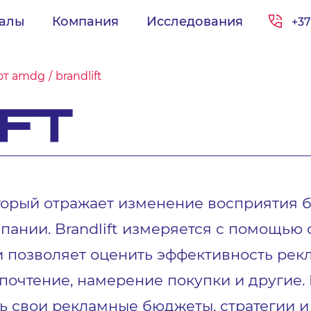
иалы
Компания
Исследования
+37
от amdg
brandlift
IFT
оторый отражает изменение восприятия 
ании. Brandlift измеряется с помощью 
 и позволяет оценить эффективность ре
почтение, намерение покупки и другие. B
 свои рекламные бюджеты, стратегии и 