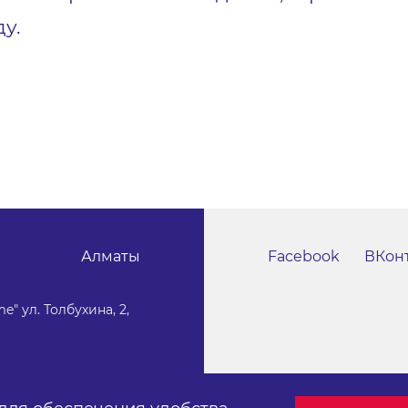
у.
Алматы
Facebook
ВКон
e" ул. Толбухина, 2,
Публичный