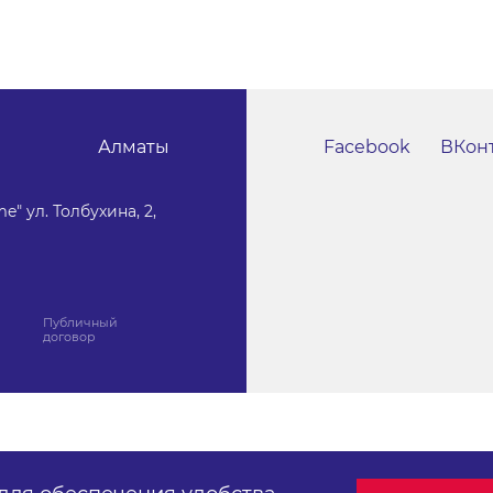
Алматы
Facebook
ВКон
e" ул. Толбухина, 2,
Публичный
договор