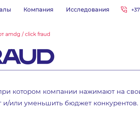
иалы
Компания
Исследования
+37
от amdg
click fraud
RAUD
при котором компании нажимают на сво
т и/или уменьшить бюджет конкурентов.