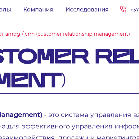
иалы
Компания
Исследования
+37
от amdg
crm (customer relationship management)
STOMER RE
MENT)
 Management)
- это система управления
на для эффективного управления информ
взаимодействия, продажи и маркетинго