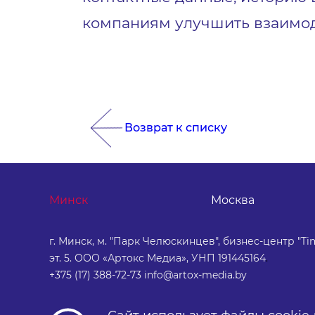
компаниям улучшить взаимод
Возврат к списку
Минск
Москва
г. Минск, м. "Парк Челюскинцев", бизнес-центр "Tim
эт. 5. ООО «Артокс Медиа», УНП 191445164
.
+375 (17) 388-72-73
info@artox-media.by
Персональные настройки cookie-
Обработка персональных