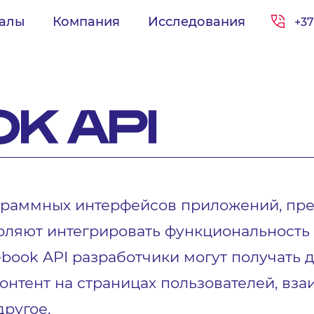
иалы
Компания
Исследования
+37
K API
ограммных интерфейсов приложений, пр
воляют интегрировать функциональность
ook API разработчики могут получать 
контент на страницах пользователей, вз
другое.