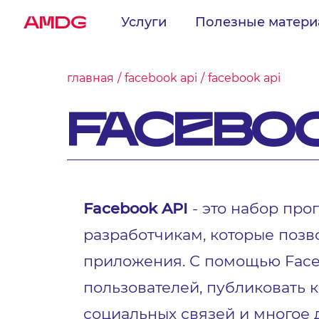
AMDG
Услуги
Полезные матер
главная
facebook api
facebook api
FACEBOO
Facebook API
- это набор пр
разработчикам, которые поз
приложения. С помощью Faceb
пользователей, публиковать 
социальных связей и многое 