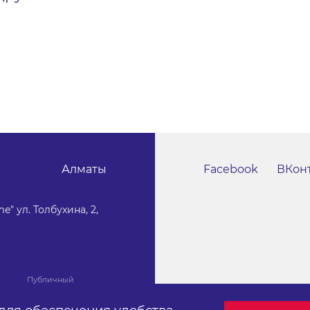
Алматы
Facebook
ВКон
e" ул. Толбухина, 2,
Публичный
договор