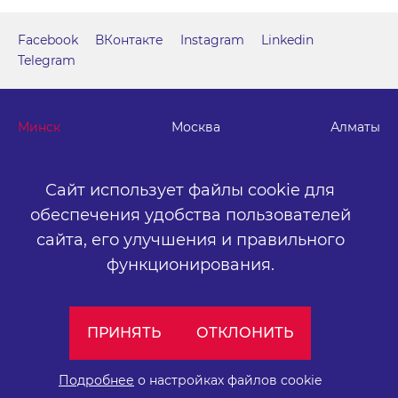
Facebook
ВКонтакте
Instagram
Linkedin
Telegram
Минск
Москва
Алматы
г. Минск, м. "Парк Челюскинцев", бизнес-центр "Time"
Сайт использует файлы cookie для
ул. Толбухина, 2, эт. 5. ООО «Артокс Медиа», УНП
обеспечения удобства пользователей
191445164
.
сайта,
его улучшения и правильного
+375 (17) 388-72-73
info@artox-media.by
функционирования.
Персональные настройки cookie-файлов
ПРИНЯТЬ
ОТКЛОНИТЬ
Обработка персональных данных
Публичный договор
Подробнее
о настройках файлов cookie