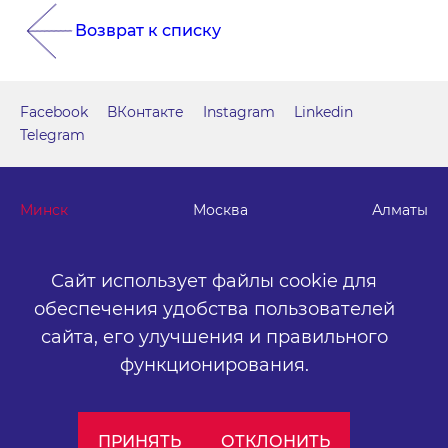
Возврат к списку
Facebook
ВКонтакте
Instagram
Linkedin
Telegram
Минск
Москва
Алматы
г. Минск, м. "Парк Челюскинцев", бизнес-центр "Time"
Сайт использует файлы cookie для
ул. Толбухина, 2, эт. 5. ООО «Артокс Медиа», УНП
обеспечения удобства пользователей
191445164
.
сайта,
его улучшения и правильного
+375 (17) 388-72-73
info@artox-media.by
функционирования.
Персональные настройки cookie-файлов
ПРИНЯТЬ
ОТКЛОНИТЬ