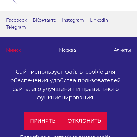
Facebook
ВКонтакте
Instagram
Linkedin
Telegram
Минск
Москва
Алматы
г. Минск, м. "Парк Челюскинцев", бизнес-центр "Time"
Сайт использует файлы cookie для
ул. Толбухина, 2, эт. 5. ООО «Артокс Медиа», УНП
обеспечения удобства пользователей
191445164
.
сайта,
его улучшения и правильного
+375 (17) 388-72-73
info@artox-media.by
функционирования.
Персональные настройки cookie-файлов
ПРИНЯТЬ
ОТКЛОНИТЬ
Обработка персональных данных
Публичный договор