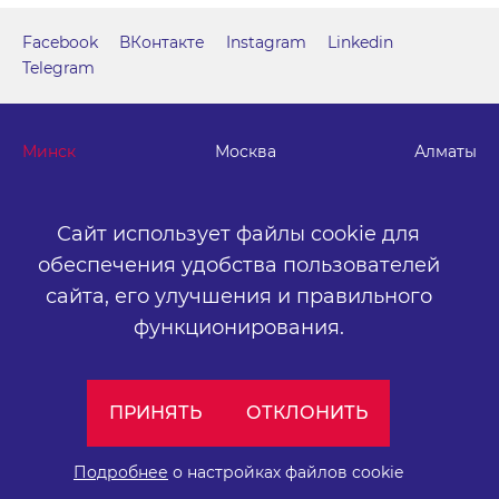
Facebook
ВКонтакте
Instagram
Linkedin
Telegram
Минск
Москва
Алматы
г. Минск, м. "Парк Челюскинцев", бизнес-центр "Time"
Сайт использует файлы cookie для
ул. Толбухина, 2, эт. 5. ООО «Артокс Медиа», УНП
обеспечения удобства пользователей
191445164
.
сайта,
его улучшения и правильного
+375 (17) 388-72-73
info@artox-media.by
функционирования.
Персональные настройки cookie-файлов
ПРИНЯТЬ
ОТКЛОНИТЬ
Обработка персональных данных
Публичный договор
Подробнее
о настройках файлов cookie