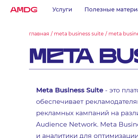
AMDG
Услуги
Полезные матер
главная
meta business suite
meta busine
META BU
Meta Business Suite
- это пла
обеспечивает рекламодателям
рекламных кампаний на разли
Audience Network. Meta Busi
и аналитики для оптимизации