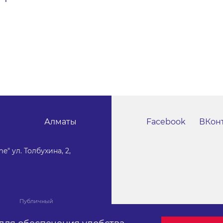
Алматы
Facebook
ВКон
e" ул. Толбухина, 2,
Публичный
договор