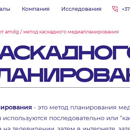
иалы
Компания
Исследования
+37
от amdg
метод каскадного медиапланирования
КАСКАДНОГ
ЛАНИРОВА
нирования
- это метод планирования ме
используются последовательно или "ка
на телевидении, затем в интернете, затем