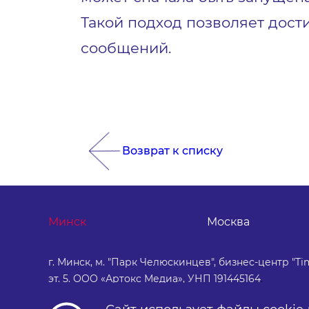
Такой подход позволяет дост
сообщений.
Возврат к списку
Минск
Москва
г. Минск, м. "Парк Челюскинцев", бизнес-центр "Tim
эт. 5. ООО «Артокс Медиа», УНП 191445164
.
+375 (17) 388-72-73
info@artox-media.by