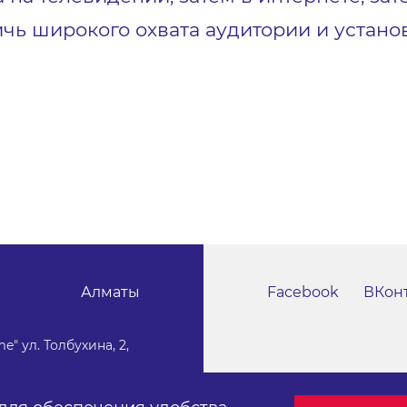
ичь широкого охвата аудитории и устано
Алматы
Facebook
ВКон
e" ул. Толбухина, 2,