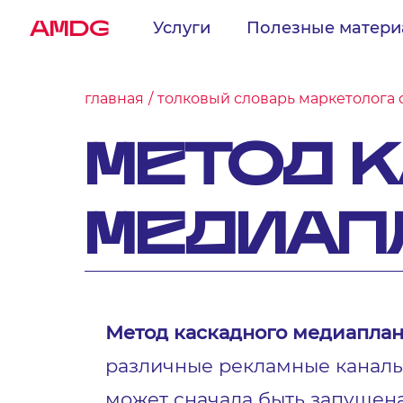
AMDG
Услуги
Полезные матер
главная
толковый словарь маркетолога 
МЕТОД 
МЕДИАП
Метод каскадного медиапла
различные рекламные каналы 
может сначала быть запущена 