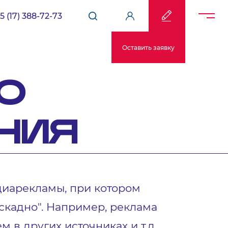
5 (17) 388-72-73
Оставить заявку
О
НИЯ
диарекламы, при котором
скадно". Например, реклама
 в других источниках и т.д.