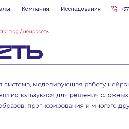
иалы
Компания
Исследования
+37
от amdg
нейросеть
ЕТЬ
я система, моделирующая работу нейрон
ети используются для решения сложных
бразов, прогнозирования и многого дру