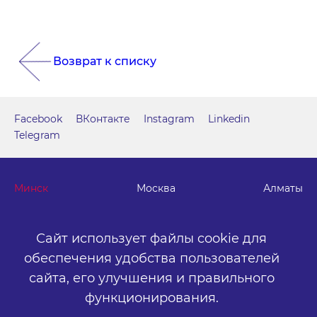
Возврат к списку
Facebook
ВКонтакте
Instagram
Linkedin
Telegram
Минск
Москва
Алматы
г. Минск, м. "Парк Челюскинцев", бизнес-центр "Time"
Сайт использует файлы cookie для
ул. Толбухина, 2, эт. 5. ООО «Артокс Медиа», УНП
обеспечения удобства пользователей
191445164
.
сайта,
его улучшения и правильного
+375 (17) 388-72-73
info@artox-media.by
функционирования.