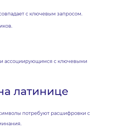
 совпадает с ключевым запросом.
иков.
или ассоциирующимся с ключевыми
на латинице
е символы потребуют расшифровки с
минания.