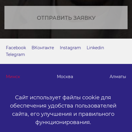
ОТПРАВИТЬ ЗАЯВКУ
Facebook
ВКонтакте
Instagram
Linkedin
Telegram
Минск
Москва
Алматы
г. Минск, м. "Парк Челюскинцев", бизнес-центр "Time"
Сайт использует файлы cookie для
ул. Толбухина, 2, эт. 5. ООО «Артокс Медиа», УНП
обеспечения удобства пользователей
191445164
.
сайта,
его улучшения и правильного
+375 (17) 388-72-73
info@artox-media.by
функционирования.