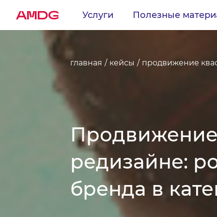
AMDG
Услуги
Полезные матер
главная
кейсы
продвижение кваса
Продвижение к
редизайне: р
бренда в кате