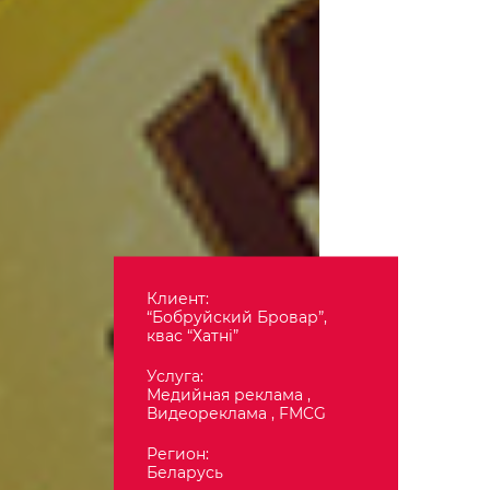
Клиент:
“Бобруйский Бровар”,
квас “Хатнi”
Услуга:
Медийная реклама ,
Видеореклама , FMCG
Регион:
Беларусь