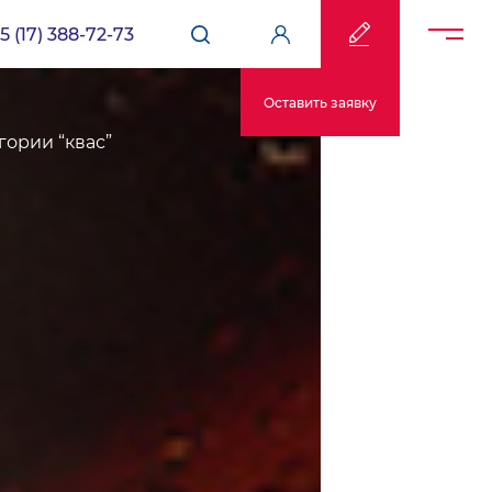
5 (17) 388-72-73
Оставить заявку
гории “квас”