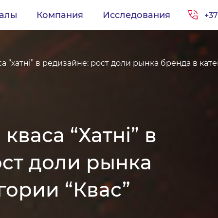
иалы
Компания
Исследования
+37
 “хатнi” в редизайне: рост доли рынка бренда в кате
васа “Хатнi” в
ост доли рынка
гории “Квас”