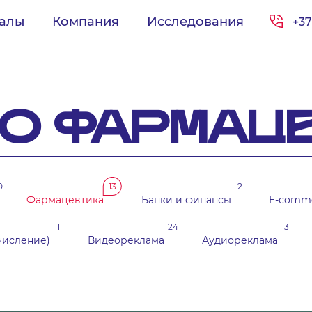
иалы
Компания
Исследования
+37
ПО ФАРМАЦ
0
13
2
Фармацевтика
Банки и финансы
E-comm
1
24
3
числение)
Видеореклама
Аудиореклама