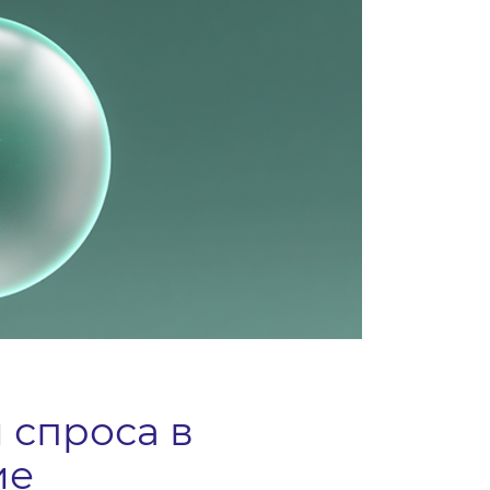
 спроса в
ие