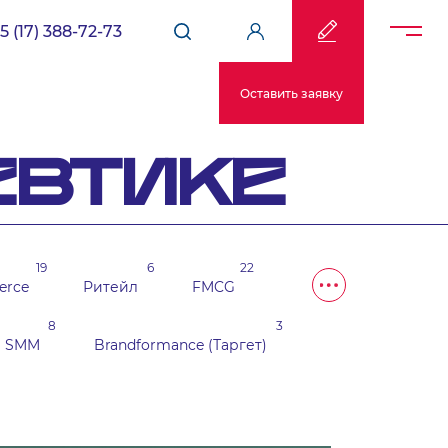
5 (17) 388-72-73
Оставить заявку
ЕВТИКЕ
19
6
22
erce
Ритейл
FMCG
8
3
SMM
Brandformance (Таргет)