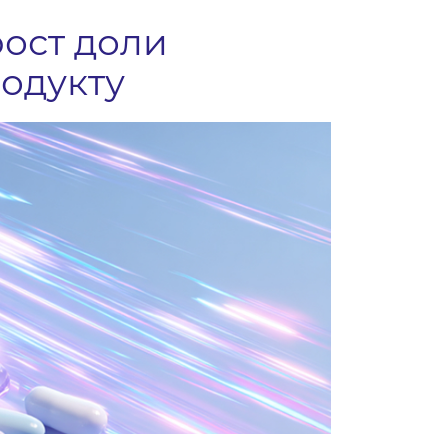
рост доли
одукту