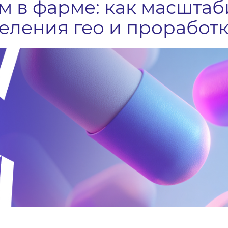
м в фарме: как масшта
еления гео и проработ