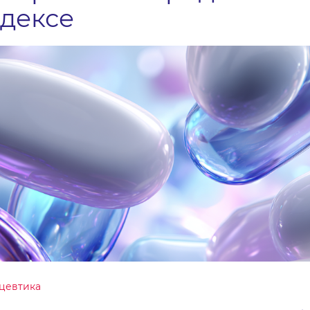
дексе
цевтика