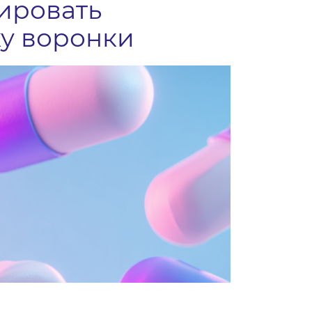
бировать
ку воронки