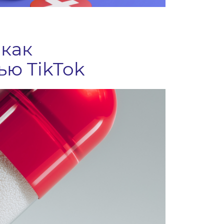
 как
ью TikTok