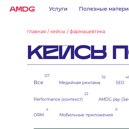
AMDG
Услуги
Полезные матер
главная
кейсы
фармацевтика
КЕЙСЫ 
127
52
4
Все
Медийная реклама
SEO
22
Performance (контекст)
AMDG pay (За
4
0
ORM
Мобильные приложения